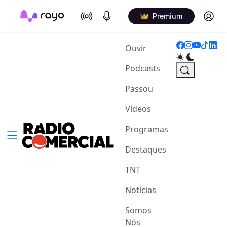
On Air
Podcasts
Log in
Premium
(current)
Ouvir
Podcasts
Passou
Vídeos
Programas
Destaques
TNT
Notícias
Somos
Nós