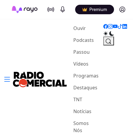
On Air
Podcasts
Log in
Premium
(current)
Ouvir
Podcasts
Passou
Vídeos
Programas
Destaques
TNT
Notícias
Somos
Nós