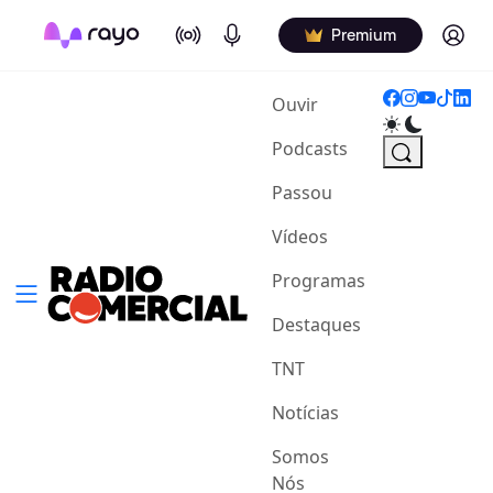
On Air
Podcasts
Log in
Premium
(current)
Ouvir
Podcasts
Passou
Vídeos
Programas
Destaques
TNT
Notícias
Somos
Nós