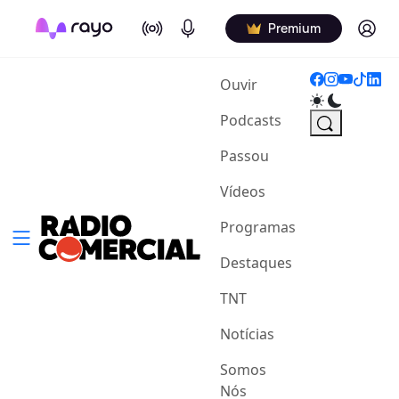
On Air
Podcasts
Log in
Premium
(current)
Ouvir
Podcasts
Passou
Vídeos
Programas
Destaques
TNT
Notícias
Somos
Nós