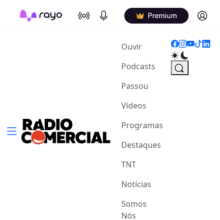
On Air
Podcasts
Log in
Premium
(current)
Ouvir
Podcasts
Passou
Vídeos
Programas
Destaques
TNT
Notícias
Somos
Nós