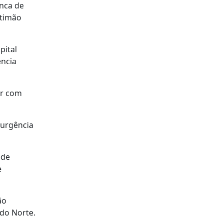
anca de
rtimão
pital
ência
ar com
 urgência
 de
e
ão
 do Norte.