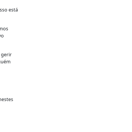
sso está
emos
vo
 gerir
nguém
nestes