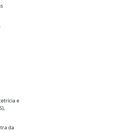
as
.
etrícia e
S),
tra da