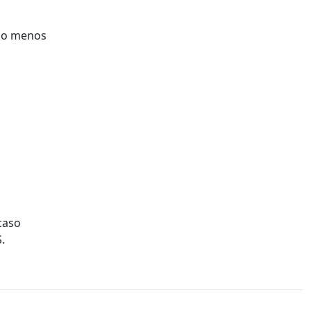
elo menos
caso
.