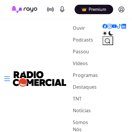
On Air
Podcasts
Log in
Premium
(current)
Ouvir
Podcasts
Passou
Vídeos
Programas
Destaques
TNT
Notícias
Somos
Nós