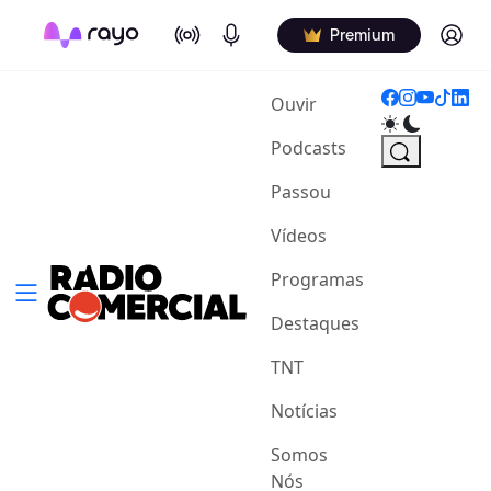
On Air
Podcasts
Log in
Premium
(current)
Ouvir
Podcasts
Passou
Vídeos
Programas
Destaques
TNT
Notícias
Somos
Nós