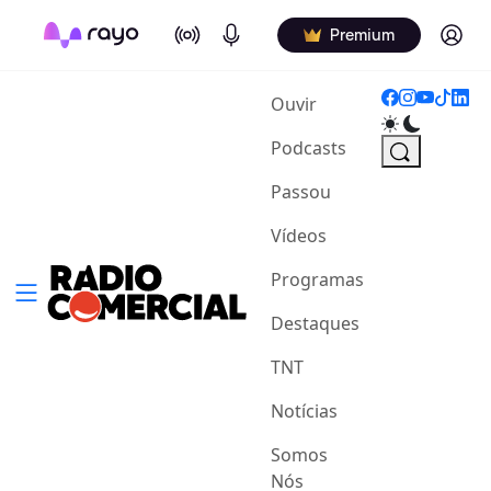
On Air
Podcasts
Log in
Premium
(current)
Ouvir
Podcasts
Passou
Vídeos
Programas
Destaques
TNT
Notícias
Somos
Nós