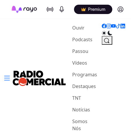
On Air
Podcasts
Log in
Premium
(current)
Ouvir
Podcasts
Passou
Vídeos
Programas
Destaques
TNT
Notícias
Somos
Nós