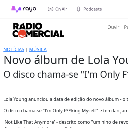
On Air
Podcasts
(cur
Ouvir
P
NOTÍCIAS
|
MÚSICA
Novo álbum de Lola Y
O disco chama-se "I'm Only F
Lola Young anunciou a data de edição do novo álbum - o t
O disco chama-se "I’m Only F**king Myself" e tem lança
'Not Like That Anymore' - descrito como "um hino de revol