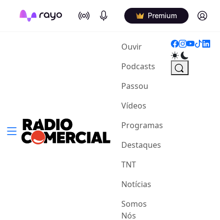
On Air
Podcasts
Log in
Premium
(current)
Ouvir
Podcasts
Passou
Vídeos
Programas
Destaques
TNT
Notícias
Somos
Nós