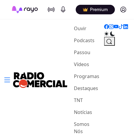
On Air
Podcasts
Log in
Premium
(current)
Ouvir
Podcasts
Passou
Vídeos
Programas
Destaques
TNT
Notícias
Somos
Nós