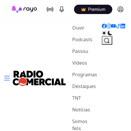
On Air
Podcasts
Log in
Premium
(current)
Ouvir
Podcasts
Passou
Vídeos
Programas
Destaques
TNT
Notícias
Somos
Nós