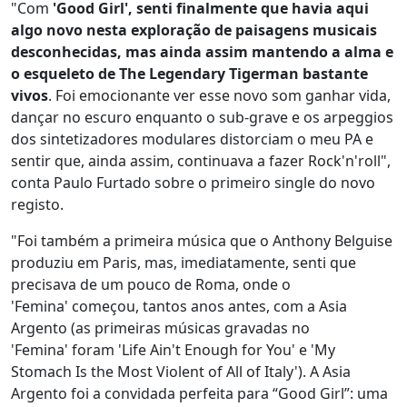
"Com
'Good Girl', senti finalmente que havia aqui
algo novo nesta exploração de paisagens musicais
desconhecidas, mas ainda assim mantendo a alma e
o esqueleto de The Legendary Tigerman bastante
vivos
. Foi emocionante ver esse novo som ganhar vida,
dançar no escuro enquanto o sub-grave e os arpeggios
dos sintetizadores modulares distorciam o meu PA e
sentir que, ainda assim, continuava a fazer Rock'n'roll",
conta Paulo Furtado sobre o primeiro single do novo
registo.
"Foi também a primeira música que o Anthony Belguise
produziu em Paris, mas, imediatamente, senti que
precisava de um pouco de Roma, onde o
'Femina' começou, tantos anos antes, com a Asia
Argento (as primeiras músicas gravadas no
'Femina' foram 'Life Ain't Enough for You' e 'My
Stomach Is the Most Violent of All of Italy'). A Asia
Argento foi a convidada perfeita para “Good Girl”: uma