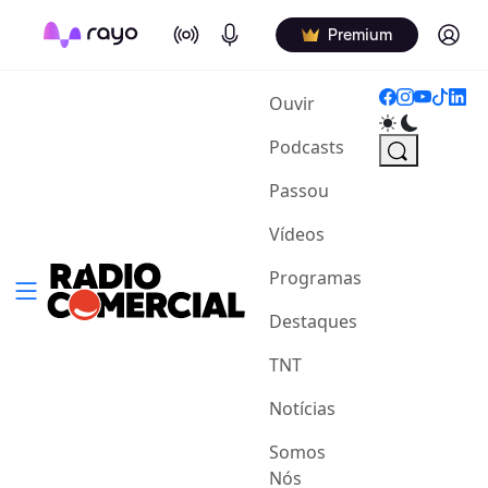
On Air
Podcasts
Log in
Premium
(current)
Ouvir
Podcasts
Passou
Vídeos
Programas
Destaques
TNT
Notícias
Somos
Nós