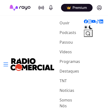
On Air
Podcasts
Log in
Premium
(current)
Ouvir
Podcasts
Passou
Vídeos
Programas
Destaques
TNT
Notícias
Somos
Nós