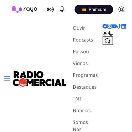
On Air
Podcasts
Log in
Premium
(current)
Ouvir
Podcasts
Passou
Vídeos
Programas
Destaques
TNT
Notícias
Somos
Nós