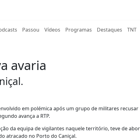
rent)
odcasts
Passou
Vídeos
Programas
Destaques
TNT
 avaria
içal.
nvolvido em polémica após um grupo de militares recusar
segundo avança a RTP.
ção da equipa de vigilantes naquele território, teve de abor
o atracado no Porto do Caniçal.