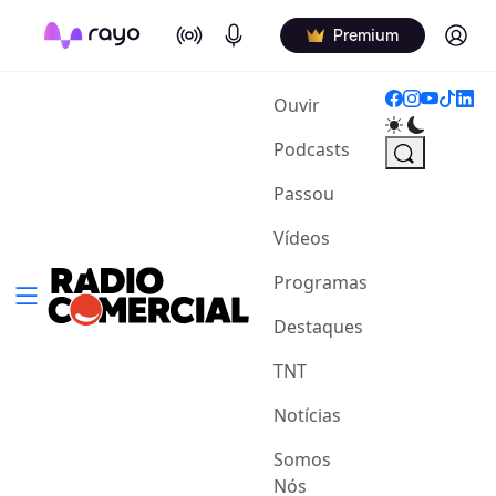
On Air
Podcasts
Log in
Premium
(current)
Ouvir
Podcasts
Passou
Vídeos
Programas
Destaques
TNT
Notícias
Somos
Nós