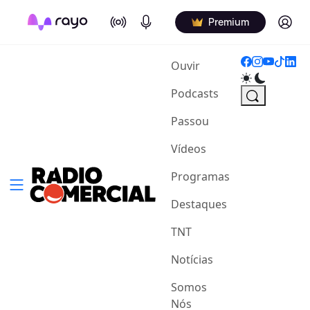
On Air
Podcasts
Log in
Premium
(current)
Ouvir
Podcasts
Passou
Vídeos
Programas
Destaques
TNT
Notícias
Somos
Nós