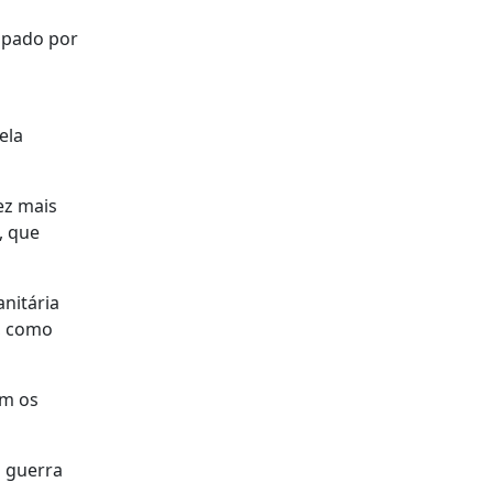
upado por
ela
ez mais
, que
nitária
a, como
ém os
a guerra