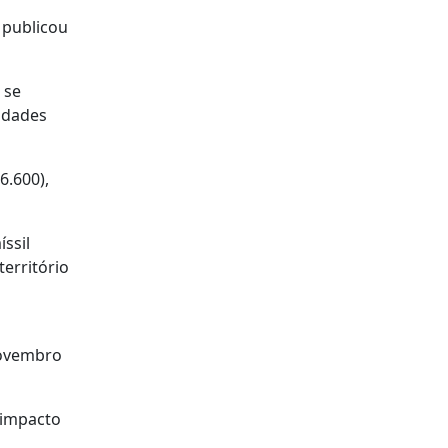
 publicou
 se
idades
6.600),
ssil
erritório
novembro
 impacto