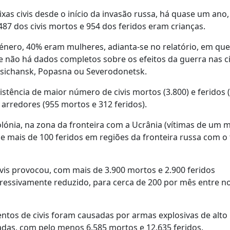
s civis desde o início da invasão russa, há quase um ano,
87 dos civis mortos e 954 dos feridos eram crianças.
género, 40% eram mulheres, adianta-se no relatório, em que
e não há dados completos sobre os efeitos da guerra nas c
Lisichansk, Popasna ou Severodonetsk.
tência de maior número de civis mortos (3.800) e feridos (
 arredores (955 mortos e 312 feridos).
nia, na zona da fronteira com a Ucrânia (vítimas de um mí
 mais de 100 feridos em regiões da fronteira russa com o t
vis provocou, com mais de 3.900 mortos e 2.900 feridos
gressivamente reduzido, para cerca de 200 por mês entre 
ntos de civis foram causadas por armas explosivas de alto
das, com pelo menos 6.585 mortos e 12.635 feridos.