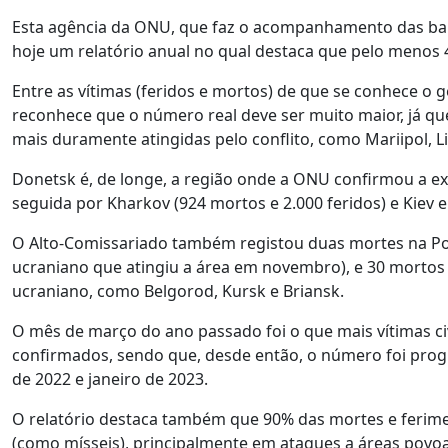
Esta agência da ONU, que faz o acompanhamento das baixa
hoje um relatório anual no qual destaca que pelo menos 4
Entre as vítimas (feridos e mortos) de que se conhece o 
reconhece que o número real deve ser muito maior, já qu
mais duramente atingidas pelo conflito, como Mariipol, 
Donetsk é, de longe, a região onde a ONU confirmou a exis
seguida por Kharkov (924 mortos e 2.000 feridos) e Kiev e
O Alto-Comissariado também registou duas mortes na Poló
ucraniano que atingiu a área em novembro), e 30 mortos e
ucraniano, como Belgorod, Kursk e Briansk.
O mês de março do ano passado foi o que mais vítimas ci
confirmados, sendo que, desde então, o número foi pro
de 2022 e janeiro de 2023.
O relatório destaca também que 90% das mortes e ferime
(como mísseis), principalmente em ataques a áreas povoa