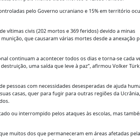
ontroladas pelo Governo ucraniano e 15% em território oc
 vítimas civis (202 mortos e 369 feridos) devido a minas
de munição, que causaram várias mortes desde a anexação p
ional continuam a acontecer todos os dias e torna-se cada v
 destruição, uma saída que leve à paz”, afirmou Volker Türk
 de pessoas com necessidades desesperadas de ajuda huma
 suas casas, quer para fugir para outras regiões da Ucrâni
dos.
afetado ou interrompido pelos ataques às escolas, mas tamb
ou que muitos dos que permaneceram em áreas afetadas pel