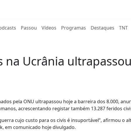
rent)
odcasts
Passou
Vídeos
Programas
Destaques
TNT
 na Ucrânia ultrapassou
ados pela ONU ultrapassou hoje a barreira dos 8.000, anu
manos, acrescentando registar também 13.287 feridos civi
rra cujo custo para os civis é insuportável”, afirmou o al
rk, em comunicado hoje divulgado.