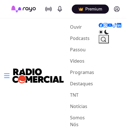
On Air
Podcasts
Log in
Premium
(current)
Ouvir
Podcasts
Passou
Vídeos
Programas
Destaques
TNT
Notícias
Somos
Nós