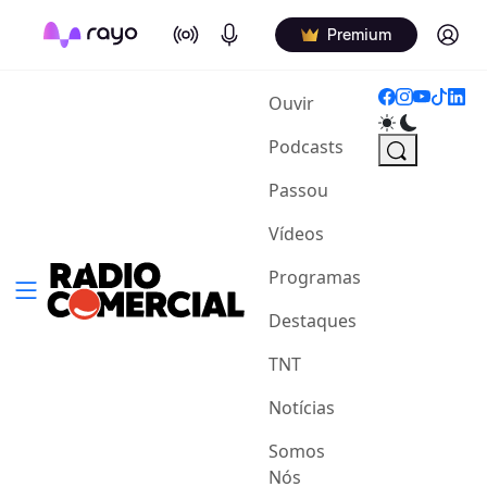
On Air
Podcasts
Log in
Premium
(current)
Ouvir
Podcasts
Passou
Vídeos
Programas
Destaques
TNT
Notícias
Somos
Nós