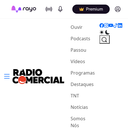
On Air
Podcasts
Log in
Premium
(current)
Ouvir
Podcasts
Passou
Vídeos
Programas
Destaques
TNT
Notícias
Somos
Nós