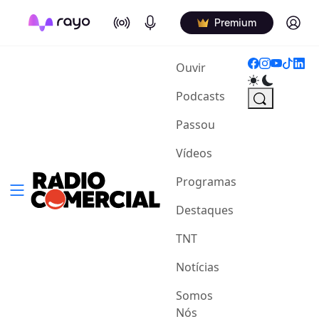
On Air
Podcasts
Log in
Premium
(current)
Ouvir
Podcasts
Passou
Vídeos
Programas
Destaques
TNT
Notícias
Somos
Nós