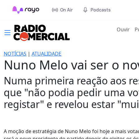
On Air
Podcasts
(cur
Ouvir
P
NOTÍCIAS
|
ATUALIDADE
Nuno Melo vai ser o no
Numa primeira reação aos re
que "não podia pedir uma vo
registar" e revelou estar "muit
A moção de estratégia de Nuno Melo foi hoje a mais vot
será o novo presidente do partido depois de eleitos os ó