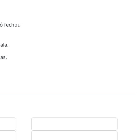
só fechou
ala.
as,