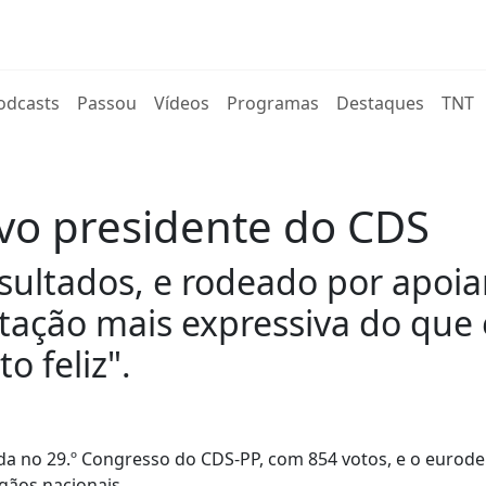
rent)
odcasts
Passou
Vídeos
Programas
Destaques
TNT
vo presidente do CDS
sultados, e rodeado por apoia
tação mais expressiva do que 
o feliz".
ada no 29.º Congresso do CDS-PP, com 854 votos, e o eurod
rgãos nacionais.