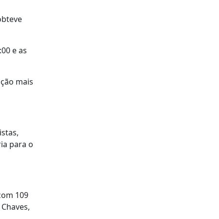
obteve
:00 e as
ação mais
stas,
ia para o
 com 109
 Chaves,