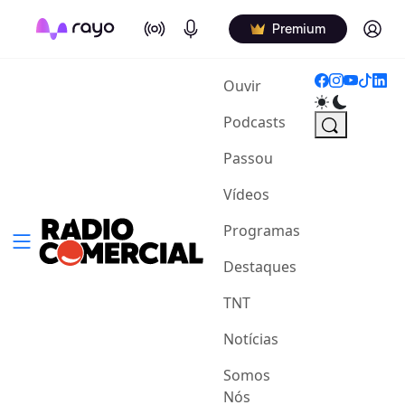
On Air
Podcasts
Log in
Premium
(current)
Ouvir
Podcasts
Passou
Vídeos
Programas
Destaques
TNT
Notícias
Somos
Nós