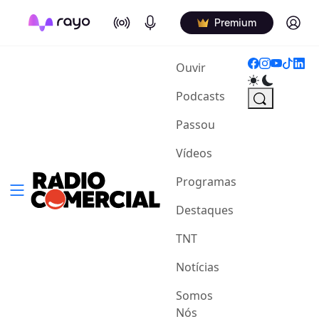
On Air
Podcasts
Log in
Premium
(current)
Ouvir
Podcasts
Passou
Vídeos
Programas
Destaques
TNT
Notícias
Somos
Nós