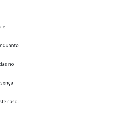
u e
enquanto
cias no
esença
ste caso.