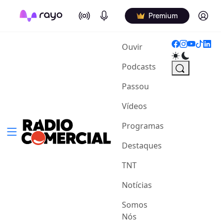
On Air
Podcasts
Log in
Premium
(current)
Ouvir
Podcasts
Passou
Vídeos
Programas
Destaques
TNT
Notícias
Somos
Nós