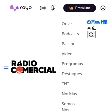
On Air
Podcasts
Log in
Premium
(current)
Ouvir
Podcasts
Passou
Vídeos
Programas
Destaques
TNT
Notícias
Somos
Nós