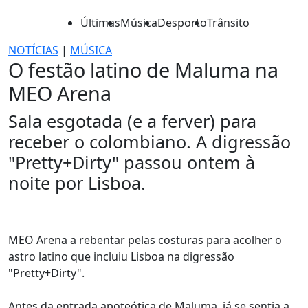
Últimas
Música
Desporto
Trânsito
NOTÍCIAS
|
MÚSICA
O festão latino de Maluma na
MEO Arena
Sala esgotada (e a ferver) para
receber o colombiano. A digressão
"Pretty+Dirty" passou ontem à
noite por Lisboa.
MEO Arena a rebentar pelas costuras para acolher o
astro latino que incluiu Lisboa na digressão
"Pretty+Dirty".
Antes da entrada apoteótica de Maluma, já se sentia a