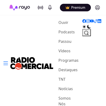
On Air
Podcasts
Log in
Premium
(current)
Ouvir
Podcasts
Passou
Vídeos
Programas
Destaques
TNT
Notícias
Somos
Nós