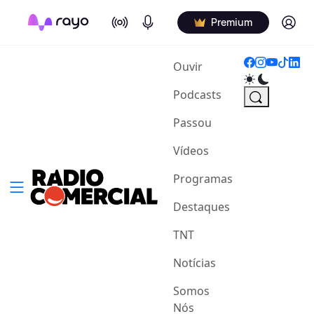
On Air
Podcasts
Log in
Premium
(current)
Ouvir
Podcasts
Passou
Vídeos
Programas
Destaques
TNT
Notícias
Somos
Nós