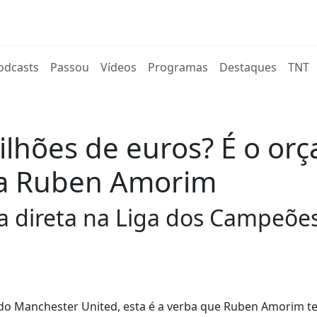
rent)
odcasts
Passou
Vídeos
Programas
Destaques
TNT
ilhões de euros? É o or
 a Ruben Amorim
a direta na Liga dos Campeões 
 do Manchester United, esta é a verba que Ruben Amorim t