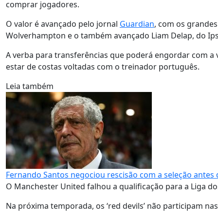
comprar jogadores.
O valor é avançado pelo jornal
Guardian
, com os grandes
Wolverhampton e o também avançado Liam Delap, do Ips
A verba para transferências que poderá engordar com a 
estar de costas voltadas com o treinador português.
Leia também
Fernando Santos negociou rescisão com a seleção antes 
O Manchester United falhou a qualificação para a Liga d
Na próxima temporada, os ‘red devils’ não participam na