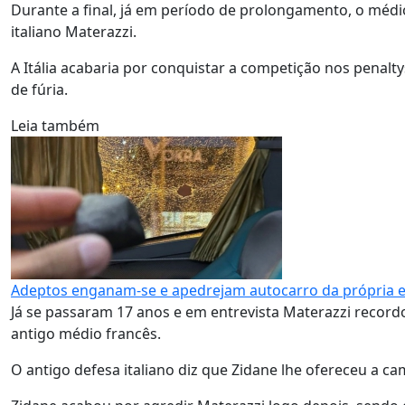
Durante a final, já em período de prolongamento, o médi
italiano Materazzi.
A Itália acabaria por conquistar a competição nos penalt
de fúria.
Leia também
Adeptos enganam-se e apedrejam autocarro da própria 
Já se passaram 17 anos e em entrevista Materazzi record
antigo médio francês.
O antigo defesa italiano diz que Zidane lhe ofereceu a cam