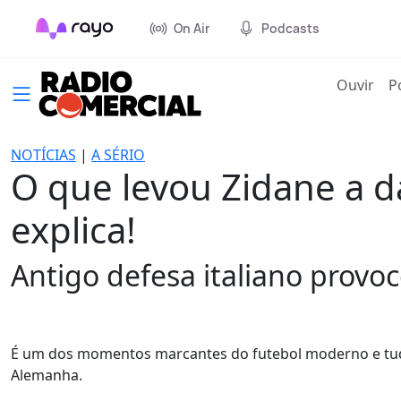
On Air
Podcasts
(cur
Ouvir
P
NOTÍCIAS
|
A SÉRIO
O que levou Zidane a d
explica!
Antigo defesa italiano provoc
É um dos momentos marcantes do futebol moderno e tudo
Alemanha.