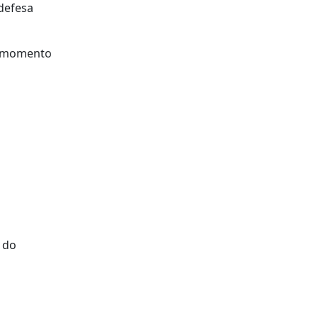
defesa
te momento
 do