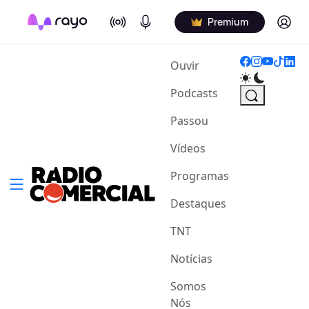
On Air
Podcasts
Log in
Premium
(current)
Ouvir
Podcasts
Passou
Vídeos
Programas
Destaques
TNT
Notícias
Somos
Nós