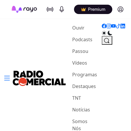
On Air
Podcasts
Log in
Premium
(current)
Ouvir
Podcasts
Passou
Vídeos
Programas
Destaques
TNT
Notícias
Somos
Nós