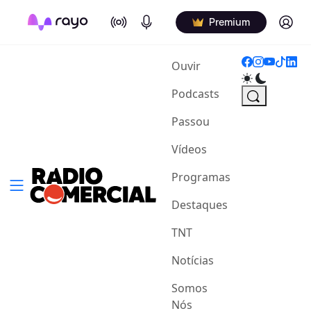
On Air
Podcasts
Log in
Premium
(current)
Ouvir
Podcasts
Passou
Vídeos
Programas
Destaques
TNT
Notícias
Somos
Nós