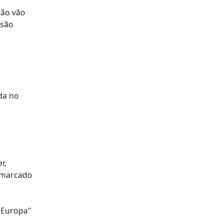
não vão
ssão
da no
r,
á marcado
a Europa"