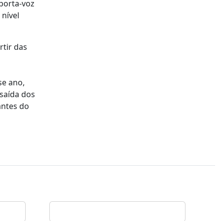
porta-voz
nível
rtir das
se ano,
 saída dos
antes do