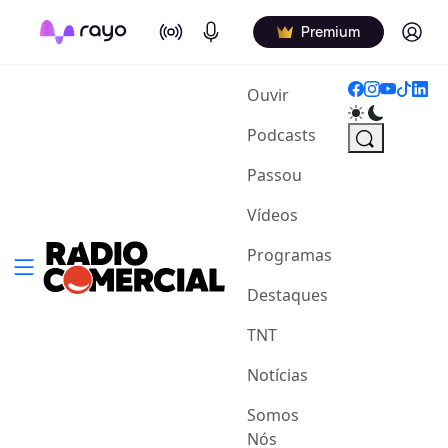
On Air
Podcasts
Log in
Premium
(current)
Ouvir
Podcasts
Passou
Vídeos
Programas
Destaques
TNT
Notícias
Somos
Nós