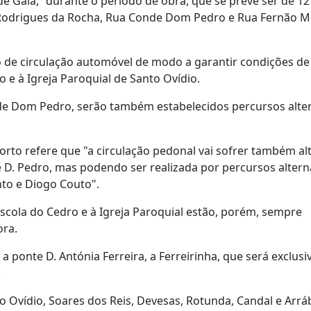
e Gaia, "durante o período de obra, que se prevê ser de 12
 Rodrigues da Rocha, Rua Conde Dom Pedro e Rua Fernão 
 de circulação automóvel de modo a garantir condições de
o e à Igreja Paroquial de Santo Ovídio.
nde Dom Pedro, serão também estabelecidos percursos alte
rto refere que "a circulação pedonal vai sofrer também al
 D. Pedro, mas podendo ser realizada por percursos altern
to e Diogo Couto".
Escola do Cedro e à Igreja Paroquial estão, porém, sempre
ora.
 a ponte D. Antónia Ferreira, a Ferreirinha, que será exclu
.
o Ovídio, Soares dos Reis, Devesas, Rotunda, Candal e Arrá