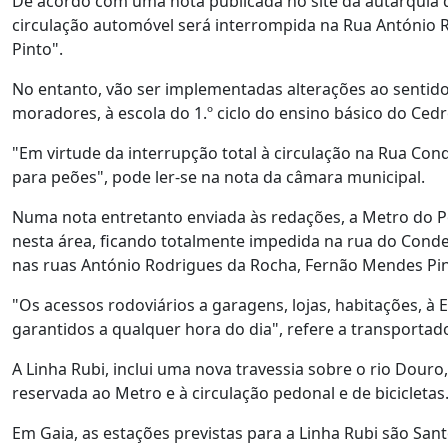
De acordo com uma nota publicada no site da autarquia d
circulação automóvel será interrompida na Rua António
Pinto".
No entanto, vão ser implementadas alterações ao sentido
moradores, à escola do 1.º ciclo do ensino básico do Cedr
"Em virtude da interrupção total à circulação na Rua Co
para peões", pode ler-se na nota da câmara municipal.
Numa nota entretanto enviada às redações, a Metro do Po
nesta área, ficando totalmente impedida na rua do Conde
nas ruas António Rodrigues da Rocha, Fernão Mendes Pin
"Os acessos rodoviários a garagens, lojas, habitações, à 
garantidos a qualquer hora do dia", refere a transportad
A Linha Rubi, inclui uma nova travessia sobre o rio Douro,
reservada ao Metro e à circulação pedonal e de bicicletas
Em Gaia, as estações previstas para a Linha Rubi são Sant