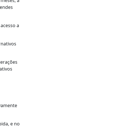
 meses, a
Mendes
 acesso a
rnativos
terações
ativos
sivamente
bida, e no