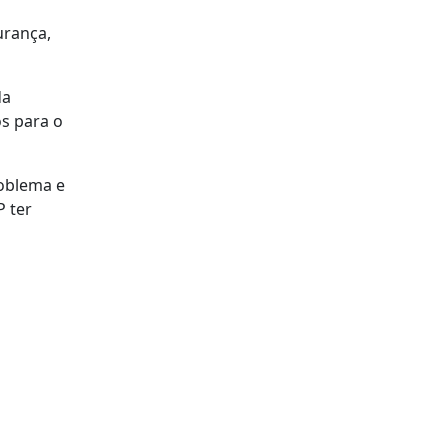
urança,
da
os para o
roblema e
P ter