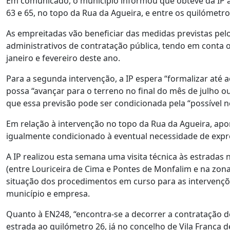
Em comunicado, o município informou que obteve da IP a 
63 e 65, no topo da Rua da Agueira, e entre os quilómetro
As empreitadas vão beneficiar das medidas previstas pelo
administrativos de contratação pública, tendo em conta
janeiro e fevereiro deste ano.
Para a segunda intervenção, a IP espera “formalizar até 
possa “avançar para o terreno no final do mês de julho o
que essa previsão pode ser condicionada pela “possível 
Em relação à intervenção no topo da Rua da Agueira, apon
igualmente condicionado à eventual necessidade de expr
A IP realizou esta semana uma visita técnica às estradas n
(entre Louriceira de Cima e Pontes de Monfalim e na zona 
situação dos procedimentos em curso para as intervençõ
município e empresa.
Quanto à EN248, “encontra-se a decorrer a contratação d
estrada ao quilómetro 26, já no concelho de Vila Franca de