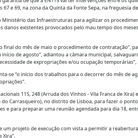
garantia de que a EN115 vai ter intervenções entre os qui
s 67 e 69, na zona da Quinta da Fonte Sepa, na freguesia d
 Ministério das Infraestruturas para agilizar os procedime
 os danos existentes provocados pelo mau tempo dos mese
ao final do mês de maio o procedimento de contratação”, p
u início de agosto”, adiantou a câmara municipal, salvagua
necessidade de expropriações e/ou ocupação temporárias”,
ta-se “o início dos trabalhos para o decorrer do mês de ag
opriações”.
acionais 115, 248 (Arruda dos Vinhos - Vila Franca de Xira) 
do Carrasqueiro), no distrito de Lisboa, para fazer o pont
es e para preparar uma reunião agendada para dia 18, ent
e um projeto de execução com vista a permitir a reabertur
 Xira”.