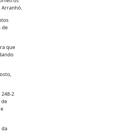
lómetros
e Arranhó.
ntos
s de
ara que
rdando
osto,
e 248-2
o de
re
a da