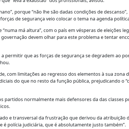
 que “leva à exaustão” dos profissionais, avisou.
ano”, porque “não lhe são dadas condições de descanso”,
forças de segurança veio colocar o tema na agenda política
“numa má altura”, com o país em vésperas de eleições legi
a governação devem olhar para este problema e tentar enc
a, a permitir que as forças de segurança se degradem ao po
nhou.
dade, com limitações ao regresso dos elementos à sua zona 
diciais do que no resto da função pública, prejudicando o “d
s partidos normalmente mais defensores da das classes pol
icos.
ado e transversal da frustração que derivou da atribuição
 é polícia judiciária, que é absolutamente justo também”.