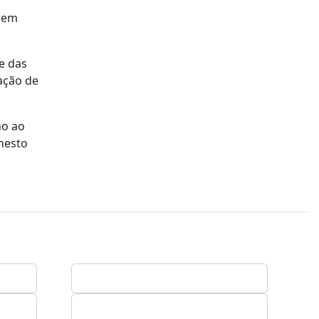
erem
e das
ação de
ho ao
nesto