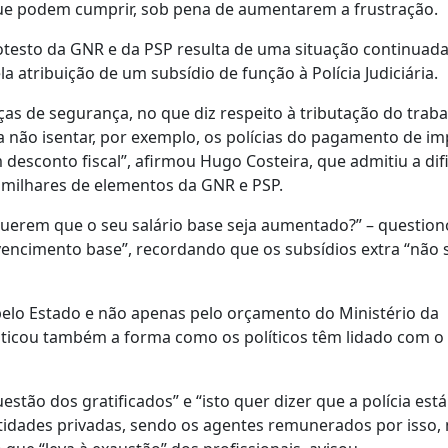
que podem cumprir, sob pena de aumentarem a frustração.
otesto da GNR e da PSP resulta de uma situação continuad
 atribuição de um subsídio de função à Polícia Judiciária.
rças de segurança, no que diz respeito à tributação do trab
a não isentar, por exemplo, os polícias do pagamento de i
 desconto fiscal”, afirmou Hugo Costeira, que admitiu a dif
 milhares de elementos da GNR e PSP.
uerem que o seu salário base seja aumentado?” – question
encimento base”, recordando que os subsídios extra “não 
s pelo Estado e não apenas pelo orçamento do Ministério da
riticou também a forma como os políticos têm lidado com o
estão dos gratificados” e “isto quer dizer que a polícia está
tidades privadas, sendo os agentes remunerados por isso,