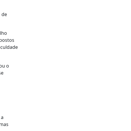
a de
alho
mpostos
iculdade
ou o
se
 a
 mas