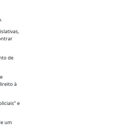
.
slativas,
ontrar
nto de
de
ireito à
iciais” e
 de um