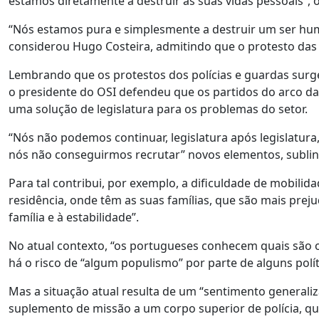
estamos diretamente a destruir as suas vidas pessoais”, o
“Nós estamos pura e simplesmente a destruir um ser hum
considerou Hugo Costeira, admitindo que o protesto das 
Lembrando que os protestos dos polícias e guardas surge 
o presidente do OSI defendeu que os partidos do arco d
uma solução de legislatura para os problemas do setor.
“Nós não podemos continuar, legislatura após legislatur
nós não conseguirmos recrutar” novos elementos, subli
Para tal contribui, por exemplo, a dificuldade de mobili
residência, onde têm as suas famílias, que são mais preju
família e à estabilidade”.
No atual contexto, “os portugueses conhecem quais são o
há o risco de “algum populismo” por parte de alguns polít
Mas a situação atual resulta de um “sentimento generaliz
suplemento de missão a um corpo superior de polícia, que