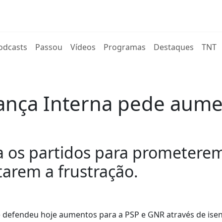
rent)
odcasts
Passou
Vídeos
Programas
Destaques
TNT
ança Interna pede aume
da os partidos para prometer
arem a frustração.
) defendeu hoje aumentos para a PSP e GNR através de ise