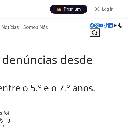
Premium
Log in
Notícias
Somos Nós
7 denúncias desde
tre o 5.º e o 7.º anos.
s foi
lying,
27