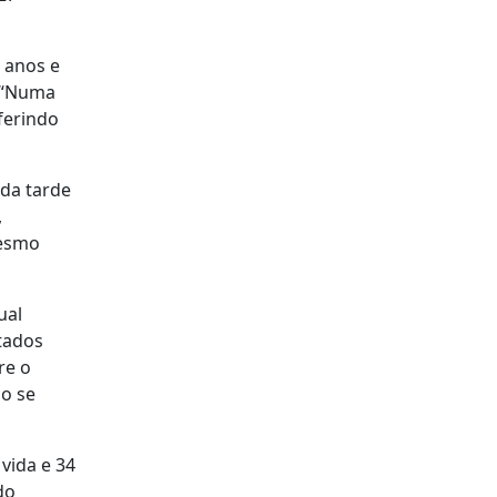
 anos e
. “Numa
ferindo
da tarde
,
mesmo
ual
ltados
re o
ão se
vida e 34
do