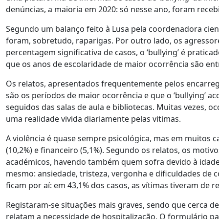
denúncias, a maioria em 2020: só nesse ano, foram receb
Segundo um balanço feito à Lusa pela coordenadora cientí
foram, sobretudo, raparigas. Por outro lado, os agress
percentagem significativa de casos, o ‘bullying’ é pratic
que os anos de escolaridade de maior ocorrência são entre 
Os relatos, apresentados frequentemente pelos encarre
são os períodos de maior ocorrência e que o ‘bullying’ ac
seguidos das salas de aula e bibliotecas. Muitas vezes, 
uma realidade vivida diariamente pelas vitimas.
A violência é quase sempre psicológica, mas em muitos ca
(10,2%) e financeiro (5,1%). Segundo os relatos, os motiv
académicos, havendo também quem sofra devido à idade, 
mesmo: ansiedade, tristeza, vergonha e dificuldades de 
ficam por aí: em 43,1% dos casos, as vítimas tiveram de 
Registaram-se situações mais graves, sendo que cerca de
relatam a necessidade de hospitalização. O formulário p