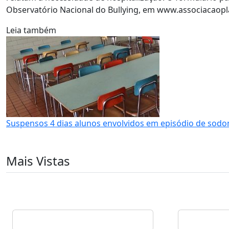
Observatório Nacional do Bullying, em www.associacaopla
Leia também
Suspensos 4 dias alunos envolvidos em episódio de sod
Mais Vistas