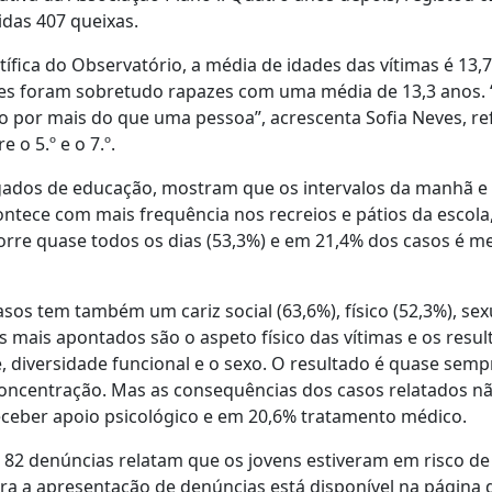
idas 407 queixas.
fica do Observatório, a média de idades das vítimas é 13,7
ores foram sobretudo rapazes com uma média de 13,3 anos
ado por mais do que uma pessoa”, acrescenta Sofia Neves, re
o 5.º e o 7.º.
gados de educação, mostram que os intervalos da manhã e 
ontece com mais frequência nos recreios e pátios da escola
ocorre quase todos os dias (53,3%) e em 21,4% dos casos é 
sos tem também um cariz social (63,6%), físico (52,3%), sex
os mais apontados são o aspeto físico das vítimas e os resu
diversidade funcional e o sexo. O resultado é quase semp
concentração. Mas as consequências dos casos relatados n
receber apoio psicológico e em 20,6% tratamento médico.
 82 denúncias relatam que os jovens estiveram em risco de 
ara a apresentação de denúncias está disponível na página 