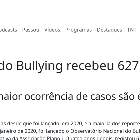
rent)
odcasts
Passou
Vídeos
Programas
Destaques
TNT
 do Bullying recebeu 62
ior ocorrência de casos são en
s desde que foi lançado, em 2020, e a maioria dos reporte
janeiro de 2020, foi lançado o Observatório Nacional do Bul
iativa da Associação Plano i. Quatro anos depois, registou 6