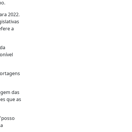
no.
ara 2022.
islativas
fere a
 da
onível
portagens
tagem das
ões que as
 "posso
ma