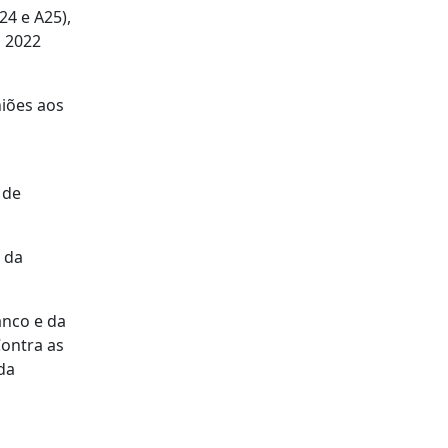
4 e A25),
m 2022
niões aos
 de
 da
anco e da
Contra as
da