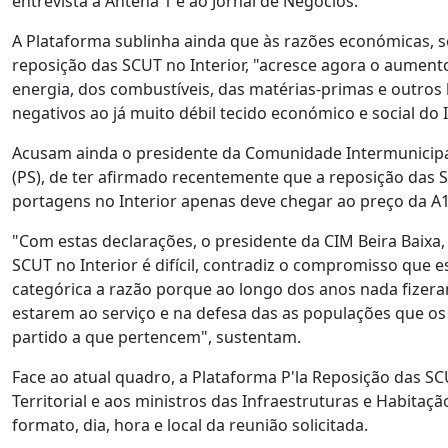
entrevista à Antena 1 e ao Jornal de Negócios.
A Plataforma sublinha ainda que às razões económicas, soc
reposição das SCUT no Interior, "acresce agora o aument
energia, dos combustíveis, das matérias-primas e outro
negativos ao já muito débil tecido económico e social do I
Acusam ainda o presidente da Comunidade Intermunicipal
(PS), de ter afirmado recentemente que a reposição das SC
portagens no Interior apenas deve chegar ao preço da A1
"Com estas declarações, o presidente da CIM Beira Baixa
SCUT no Interior é difícil, contradiz o compromisso que
categórica a razão porque ao longo dos anos nada fizer
estarem ao serviço e na defesa das as populações que os
partido a que pertencem", sustentam.
Face ao atual quadro, a Plataforma P'la Reposição das SCU
Territorial e aos ministros das Infraestruturas e Habitaçã
formato, dia, hora e local da reunião solicitada.