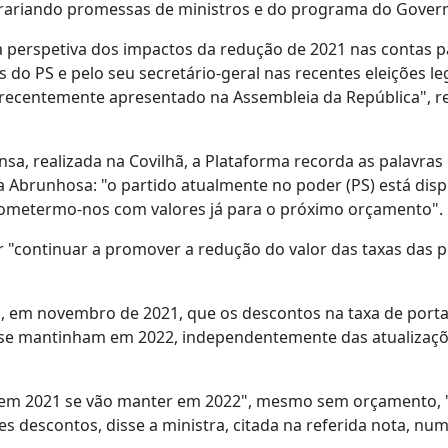
trariando promessas de ministros e do programa do Gover
a perspetiva dos impactos da redução de 2021 nas contas p
do PS e pelo seu secretário-geral nas recentes eleições leg
recentemente apresentado na Assembleia da República", re
a, realizada na Covilhã, a Plataforma recorda as palavras
na Abrunhosa: "o partido atualmente no poder (PS) está disp
ometermo-nos com valores já para o próximo orçamento".
"continuar a promover a redução do valor das taxas das 
iu, em novembro de 2021, que os descontos na taxa de por
r) se mantinham em 2022, independentemente das atualizaç
s em 2021 se vão manter em 2022", mesmo sem orçamento,
s descontos, disse a ministra, citada na referida nota, nu