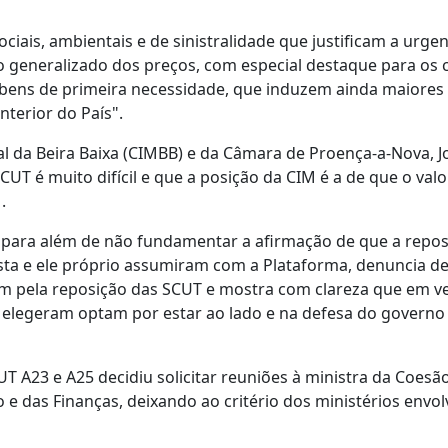
iais, ambientais e de sinistralidade que justificam a urge
o generalizado dos preços, com especial destaque para os 
s bens de primeira necessidade, que induzem ainda maiores
nterior do País".
 da Beira Baixa (CIMBB) e da Câmara de Proença-a-Nova, 
UT é muito difícil e que a posição da CIM é a de que o valo
.
, para além de não fundamentar a afirmação de que a repos
 esta e ele próprio assumiram com a Plataforma, denuncia d
am pela reposição das SCUT e mostra com clareza que em v
 elegeram optam por estar ao lado e na defesa do governo
T A23 e A25 decidiu solicitar reuniões à ministra da Coesã
o e das Finanças, deixando ao critério dos ministérios envol