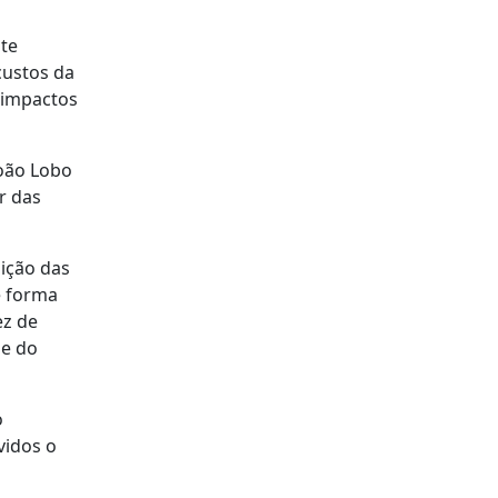
nte
custos da
 impactos
João Lobo
r das
ição das
e forma
ez de
 e do
o
vidos o