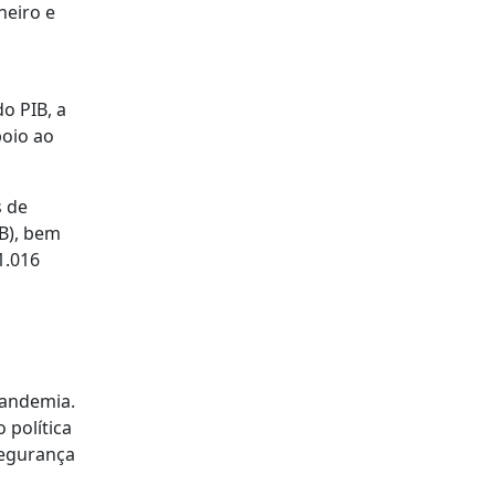
neiro e
o PIB, a
poio ao
s de
IB), bem
1.016
pandemia.
 política
Segurança