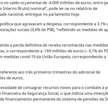
to no saldo orçamental de -4.009 milhões de euros, entre ja
 Interno Bruto] nominal”, pode ler-se no relatório de
de nacional, entregue no parlamento hoje.
política que agravaram a despesa, correspondente a 3,1% d
stações sociais (0,6% do PIB), “refletindo as medidas de a
ainda a perda definitiva de receita reconhecida nas medida
as, o correspondente a -169 milhões de euros (– 0,1% do P
em medidas covid-19 da União Europeia, correspondendo a 
l referente aos três primeiros trimestres do adicional de
ões de euros.
necessidade de consagrar recursos novos para o combate à 
 Financeira da Segurança Social, o que indicia uma intenção
o de financiamento permanente do sistema de pensões da 