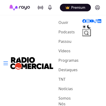
On Air
Podcasts
Log in
Premium
(current)
Ouvir
Podcasts
Passou
Vídeos
Programas
Destaques
TNT
Notícias
Somos
Nós