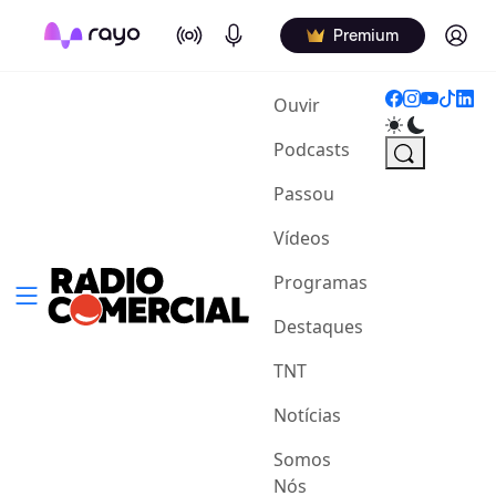
On Air
Podcasts
Log in
Premium
(current)
Ouvir
Podcasts
Passou
Vídeos
Programas
Destaques
TNT
Notícias
Somos
Nós