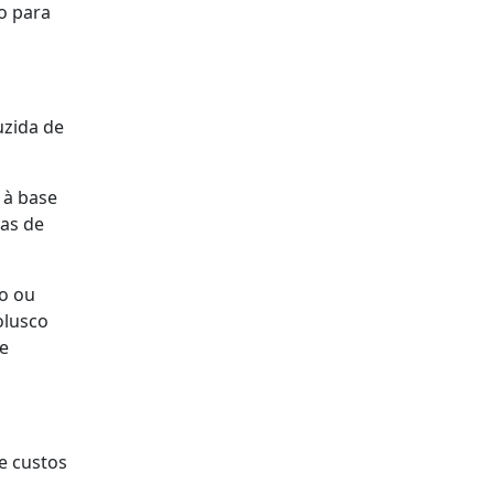
o para
uzida de
 à base
vas de
eo ou
olusco
 e
e custos