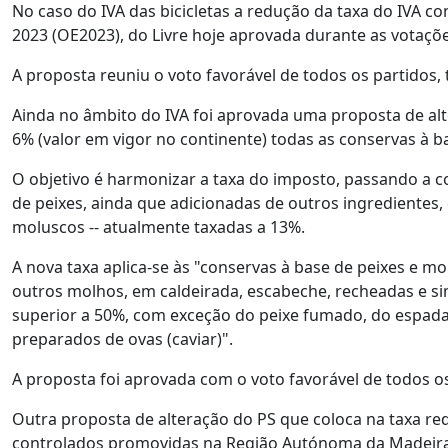
No caso do IVA das bicicletas a redução da taxa do IVA 
2023 (OE2023), do Livre hoje aprovada durante as votaçõe
A proposta reuniu o voto favorável de todos os partidos
Ainda no âmbito do IVA foi aprovada uma proposta de alte
6% (valor em vigor no continente) todas as conservas à b
O objetivo é harmonizar a taxa do imposto, passando a c
de peixes, ainda que adicionadas de outros ingredientes, 
moluscos -- atualmente taxadas a 13%.
A nova taxa aplica-se às "conservas à base de peixes e mol
outros molhos, em caldeirada, escabeche, recheadas e s
superior a 50%, com exceção do peixe fumado, do espada
preparados de ovas (caviar)".
A proposta foi aprovada com o voto favorável de todos os
Outra proposta de alteração do PS que coloca na taxa re
controlados promovidas na Região Autónoma da Madeira