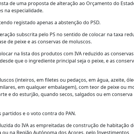
consta de uma proposta de alteração ao Orçamento do Estad
s na especialidade.
, tendo registado apenas a abstenção do PSD.
ração subscrita pelo PS no sentido de colocar na taxa red
ase de peixe e as conservas de moluscos.
olocar na lista dos produtos com IVA reduzido as conservas
desde que o ingrediente principal seja o peixe, e as conser
uscos (inteiros, em filetes ou pedaços, em água, azeite, ól
imilares, em qualquer embalagem), com teor de peixe ou m
rte e do esturjão, quando secos, salgados ou em conserva
 partidos e o voto contra do PAN.
duzida do IVA as empreitadas de construção de habitação d
 ou na Região Autónoma dos Açores, pelo Investimentos